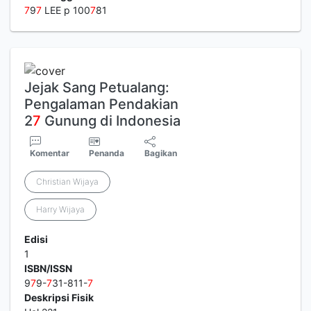
7
9
7
LEE p 100
7
81
Jejak Sang Petualang:
Pengalaman Pendakian
2
7
Gunung di Indonesia
Komentar
Penanda
Bagikan
Christian Wijaya
Harry Wijaya
Edisi
1
ISBN/ISSN
9
7
9-
7
31-811-
7
Deskripsi Fisik