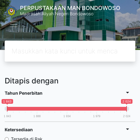
PERPUSTAKAAN MAN BONDOWOSO
Madrasah Aliyah Negeri Bondowoso
Ditapis dengan
Tahun Penerbitan
1 843
2 024
1 843
1 888
1 934
1 979
2 024
Ketersediaan
Tersedia di Rak