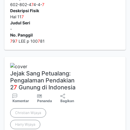
602-802-4
7
4-4-
7
Deskripsi Fisik
Hal 11
7
Judul Seri
-
No. Panggil
7
9
7
LEE p 100
7
81
Jejak Sang Petualang:
Pengalaman Pendakian
2
7
Gunung di Indonesia
Komentar
Penanda
Bagikan
Christian Wijaya
Harry Wijaya