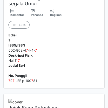
segala Umur
Komentar
Penanda
Bagikan
Terri Lees
Edisi
1
ISBN/ISSN
602-802-4
7
4-4-
7
Deskripsi Fisik
Hal 11
7
Judul Seri
-
No. Panggil
7
9
7
LEE p 100
7
81
Jejak Sang Petualang: