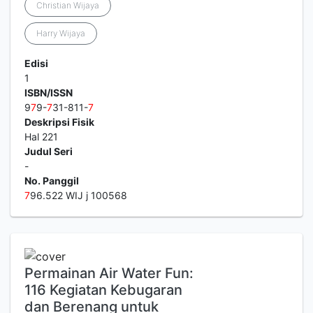
Christian Wijaya
Harry Wijaya
Edisi
1
ISBN/ISSN
9
7
9-
7
31-811-
7
Deskripsi Fisik
Hal 221
Judul Seri
-
No. Panggil
7
96.522 WIJ j 100568
Permainan Air Water Fun:
116 Kegiatan Kebugaran
dan Berenang untuk