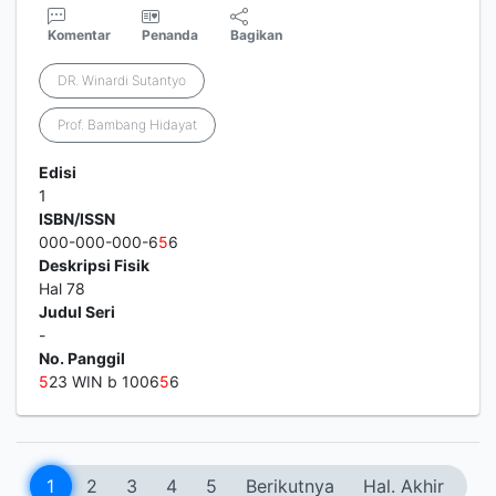
Komentar
Penanda
Bagikan
DR. Winardi Sutantyo
Prof. Bambang Hidayat
Edisi
1
ISBN/ISSN
000-000-000-6
5
6
Deskripsi Fisik
Hal 78
Judul Seri
-
No. Panggil
5
23 WIN b 1006
5
6
1
2
3
4
5
Berikutnya
Hal. Akhir