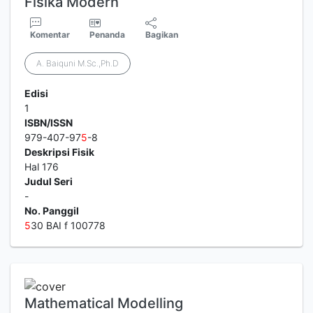
Fisika Modern
Komentar
Penanda
Bagikan
A. Baiquni M.Sc.,Ph.D
Edisi
1
ISBN/ISSN
979-407-97
5
-8
Deskripsi Fisik
Hal 176
Judul Seri
-
No. Panggil
5
30 BAI f 100778
Mathematical Modelling