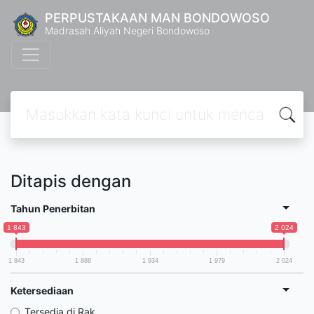
PERPUSTAKAAN MAN BONDOWOSO
Madrasah Aliyah Negeri Bondowoso
Ditapis dengan
Tahun Penerbitan
1 843
2 024
1 843
1 888
1 934
1 979
2 024
Ketersediaan
Tersedia di Rak