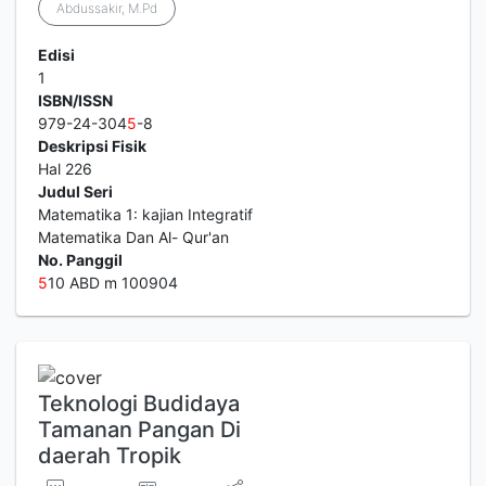
Abdussakir, M.Pd
Edisi
1
ISBN/ISSN
979-24-304
5
-8
Deskripsi Fisik
Hal 226
Judul Seri
Matematika 1: kajian Integratif
Matematika Dan Al- Qur'an
No. Panggil
5
10 ABD m 100904
Teknologi Budidaya
Tamanan Pangan Di
daerah Tropik