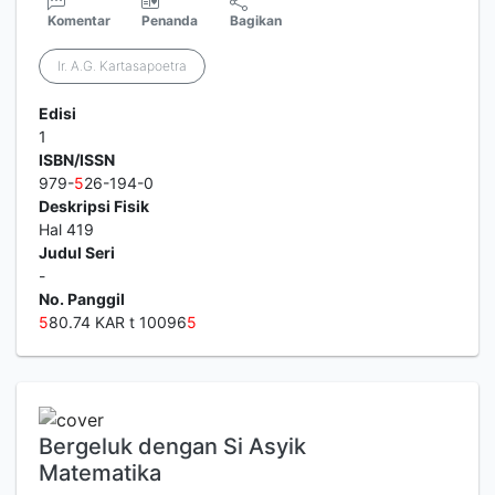
Komentar
Penanda
Bagikan
Ir. A.G. Kartasapoetra
Edisi
1
ISBN/ISSN
979-
5
26-194-0
Deskripsi Fisik
Hal 419
Judul Seri
-
No. Panggil
5
80.74 KAR t 10096
5
Bergeluk dengan Si Asyik
Matematika