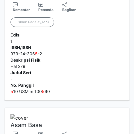
Komentar
Penanda
Bagikan
Usman Pagalay,M.Si
Edisi
1
ISBN/ISSN
979-24-306
5
-2
Deskripsi Fisik
Hal 279
Judul Seri
-
No. Panggil
5
10 USM m 100
5
90
Asam Basa