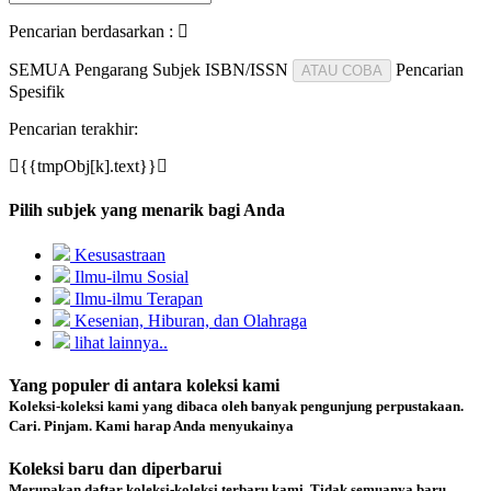
Pencarian berdasarkan :
SEMUA
Pengarang
Subjek
ISBN/ISSN
Pencarian
ATAU COBA
Spesifik
Pencarian terakhir:
{{tmpObj[k].text}}
Pilih subjek yang menarik bagi Anda
Kesusastraan
Ilmu-ilmu Sosial
Ilmu-ilmu Terapan
Kesenian, Hiburan, dan Olahraga
lihat lainnya..
Yang populer di antara koleksi kami
Koleksi-koleksi kami yang dibaca oleh banyak pengunjung perpustakaan.
Cari. Pinjam. Kami harap Anda menyukainya
Koleksi baru dan diperbarui
Merupakan daftar koleksi-koleksi terbaru kami. Tidak semuanya baru,