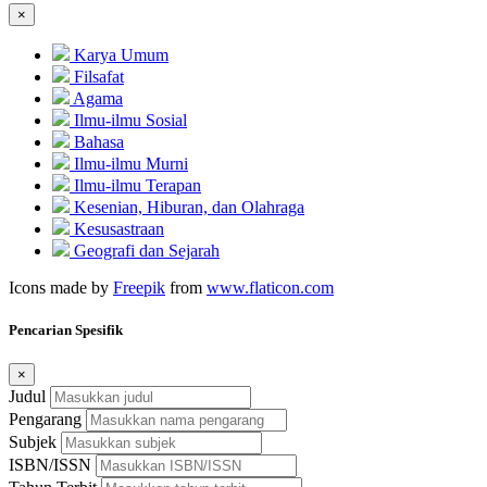
×
Karya Umum
Filsafat
Agama
Ilmu-ilmu Sosial
Bahasa
Ilmu-ilmu Murni
Ilmu-ilmu Terapan
Kesenian, Hiburan, dan Olahraga
Kesusastraan
Geografi dan Sejarah
Icons made by
Freepik
from
www.flaticon.com
Pencarian Spesifik
×
Judul
Pengarang
Subjek
ISBN/ISSN