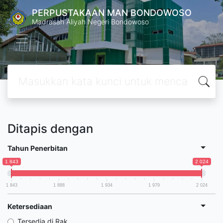
PERPUSTAKAAN MAN BONDOWOSO
Madrasah Aliyah Negeri Bondowoso
Ditapis dengan
Tahun Penerbitan
1 843
2 024
1 843
1 888
1 934
1 979
2 024
Ketersediaan
Tersedia di Rak