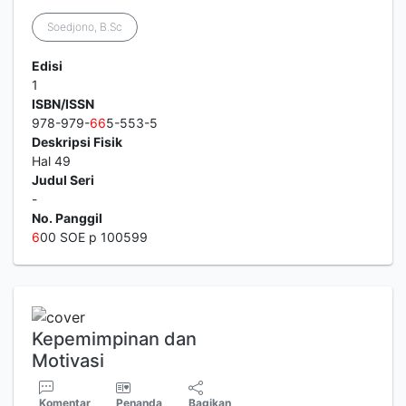
Soedjono, B.Sc
Edisi
1
ISBN/ISSN
978-979-
6
6
5-553-5
Deskripsi Fisik
Hal 49
Judul Seri
-
No. Panggil
6
00 SOE p 100599
Kepemimpinan dan
Motivasi
Komentar
Penanda
Bagikan