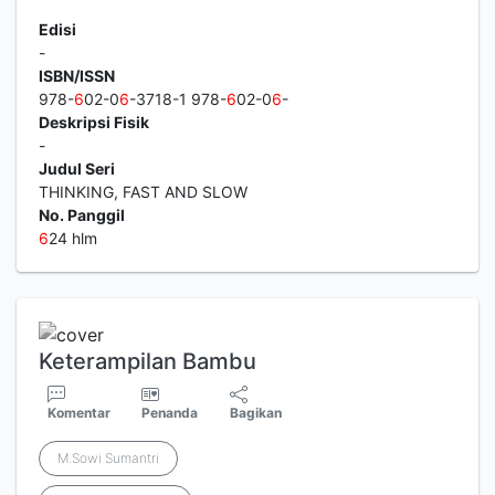
Edisi
-
ISBN/ISSN
978-
6
02-0
6
-3718-1 978-
6
02-0
6
-
Deskripsi Fisik
-
Judul Seri
THINKING, FAST AND SLOW
No. Panggil
6
24 hlm
Keterampilan Bambu
Komentar
Penanda
Bagikan
M.Sowi Sumantri