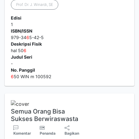
Prof. Dr. J. Winardi, SE
Edisi
1
ISBN/ISSN
979-34
6
5-42-5
Deskripsi Fisik
hal 50
6
Judul Seri
-
No. Panggil
6
50 WIN m 100592
Semua Orang Bisa
Sukses Berwiraswasta
Komentar
Penanda
Bagikan