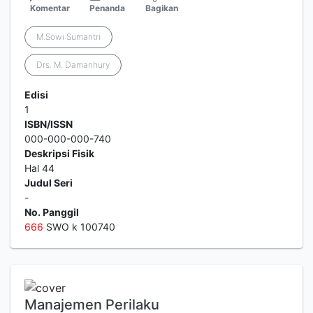
Komentar
Penanda
Bagikan
M.Sowi Sumantri
Drs. M. Damanhury
Edisi
1
ISBN/ISSN
000-000-000-740
Deskripsi Fisik
Hal 44
Judul Seri
-
No. Panggil
6
6
6
SWO k 100740
Manajemen Perilaku