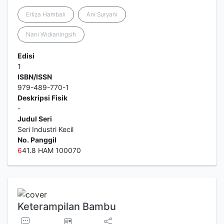
Erliza Hambali
Ani Suryani
Nani Widianingsih
Edisi
1
ISBN/ISSN
979-489-770-1
Deskripsi Fisik
-
Judul Seri
Seri Industri Kecil
No. Panggil
6
41.8 HAM 100070
Keterampilan Bambu