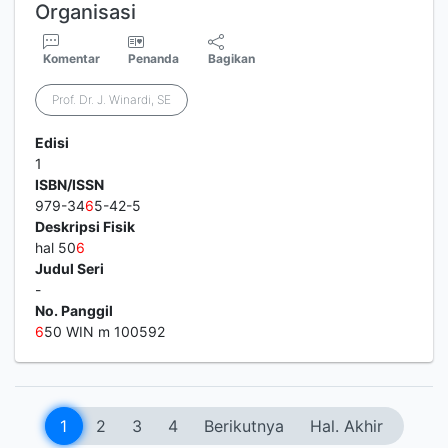
Organisasi
Komentar
Penanda
Bagikan
Prof. Dr. J. Winardi, SE
Edisi
1
ISBN/ISSN
979-34
6
5-42-5
Deskripsi Fisik
hal 50
6
Judul Seri
-
No. Panggil
6
50 WIN m 100592
1
2
3
4
Berikutnya
Hal. Akhir